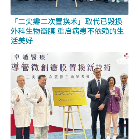
「二尖瓣二次置换术」取代已毁损
外科生物瓣膜 重启病患不依赖的生
活美好