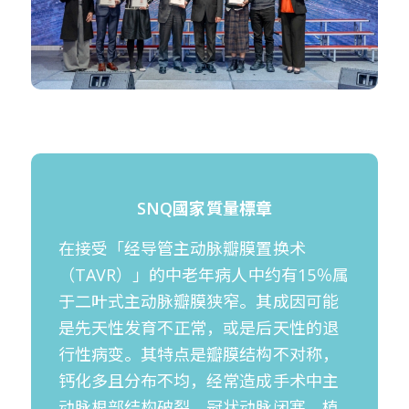
SNQ
國家質量標章
在接受「经导管主动脉瓣膜置换术
（TAVR）」的中老年病人中约有15％属
于二叶式主动脉瓣膜狭窄。其成因可能
是先天性发育不正常，或是后天性的退
行性病变。其特点是瓣膜结构不对称，
钙化多且分布不均，经常造成手术中主
动脉根部结构破裂、冠状动脉闭塞、植