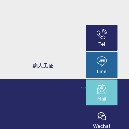
Tel
病人见证
Line
- made by
bouncin
Mail
Wechat